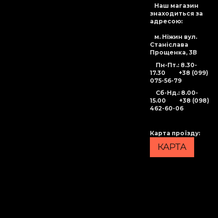
Наш магазин
знаходиться за
адресою:
м. Ніжин вул.
Станіслава
Прощенка, 3В
Пн-Пт.: 8.30-
17.30
+38 (099)
075-56-79
Сб-Нд
.: 8.00-
15.00
+38 (098)
462-60-06
Карта проїзду
:
КАРТА