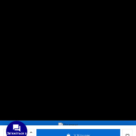
Зв'яжіться з
У Кошик