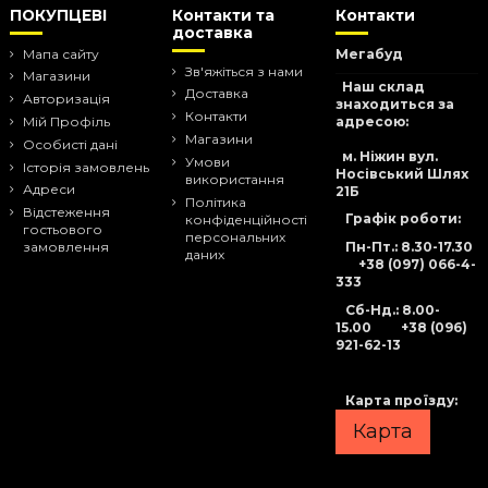
ПОКУПЦЕВІ
Контакти та
Контакти
доставка
Мапа сайту
Мегабуд
Зв'яжіться з нами
Магазини
Наш склад
Доставка
Авторизація
знаходиться за
Контакти
адресою:
Мій Профіль
Магазини
Особисті дані
м. Ніжин вул.
Умови
Історія замовлень
Носівський Шлях
використання
Адреси
21Б
Політика
Відстеження
Графік роботи:
конфіденційності
гостьового
персональних
Пн-Пт.: 8.30-17.30
замовлення
даних
+38 (097) 066-4-
333
Сб-Нд
.: 8.00-
15.00
+38 (096)
921-62-13
Карта проїзду:
Карта