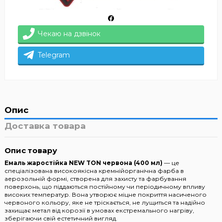
Чекаю на дзвінок
Telegram
Опис
Доставка товара
Опис товару
Емаль жаростійка NEW TON червона (400 мл)
— це
спеціалізована високоякісна кремнійорганічна фарба в
аерозольній формі, створена для захисту та фарбування
поверхонь, що піддаються постійному чи періодичному впливу
високих температур. Вона утворює міцне покриття насиченого
червоного кольору, яке не тріскається, не лущиться та надійно
захищає метал від корозії в умовах екстремального нагріву,
зберігаючи свій естетичний вигляд.