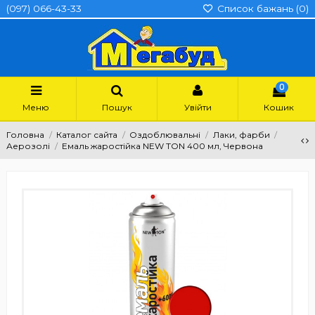
(097) 066-43-33
Список бажань (
0
)
0
Меню
Пошук
Увійти
Кошик
Головна
Каталог сайта
Оздоблювальні
Лаки, фарби
Аерозолі
Емаль жаростійка NEW TON 400 мл, Червона