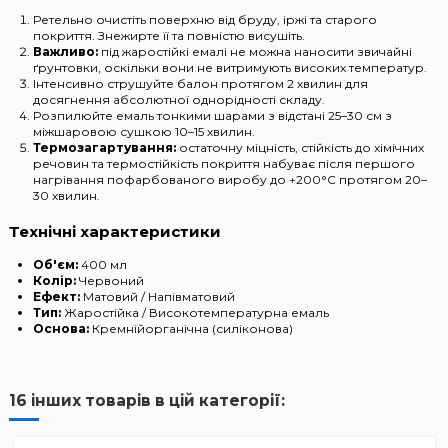
Ретельно очистіть поверхню від бруду, іржі та старого
покриття. Знежирте її та повністю висушіть.
Важливо:
під жаростійкі емалі не можна наносити звичайні
ґрунтовки, оскільки вони не витримують високих температур.
Інтенсивно струшуйте балон протягом 2 хвилин для
досягнення абсолютної однорідності складу.
Розпилюйте емаль тонкими шарами з відстані 25–30 см з
міжшаровою сушкою 10–15 хвилин.
Термозагартування:
остаточну міцність, стійкість до хімічних
речовин та термостійкість покриття набуває після першого
нагрівання пофарбованого виробу до +200°C протягом 20–
30 хвилин.
Технічні характеристики
Об'єм:
400 мл
Колір:
Червоний
Ефект:
Матовий / Напівматовий
Тип:
Жаростійка / Високотемпературна емаль
Основа:
Кремнійорганічна (силіконова)
16 інших товарів в цій категорії: