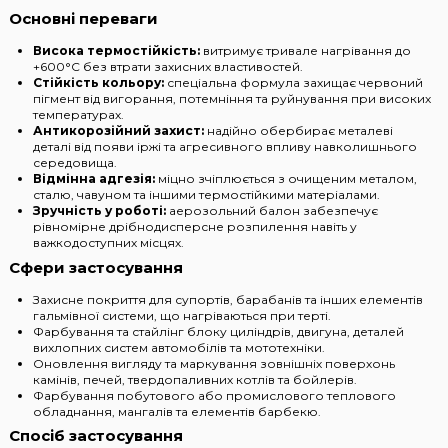
Основні переваги
Висока термостійкість:
витримує тривале нагрівання до
+600°C без втрати захисних властивостей.
Стійкість кольору:
спеціальна формула захищає червоний
пігмент від вигорання, потемніння та руйнування при високих
температурах.
Антикорозійний захист:
надійно обербирає металеві
деталі від появи іржі та агресивного впливу навколишнього
середовища.
Відмінна адгезія:
міцно зчіплюється з очищеним металом,
сталю, чавуном та іншими термостійкими матеріалами.
Зручність у роботі:
аерозольний балон забезпечує
рівномірне дрібнодисперсне розпилення навіть у
важкодоступних місцях.
Сфери застосування
Захисне покриття для супортів, барабанів та інших елементів
гальмівної системи, що нагріваються при терті.
Фарбування та стайлінг блоку циліндрів, двигуна, деталей
вихлопних систем автомобілів та мототехніки.
Оновлення вигляду та маркування зовнішніх поверхонь
камінів, печей, твердопаливних котлів та бойлерів.
Фарбування побутового або промислового теплового
обладнання, мангалів та елементів барбекю.
Спосіб застосування