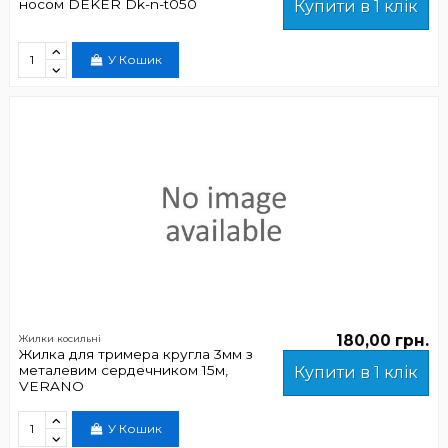
носом DEKER Dk-n-t050
Купити в 1 клік
У Кошик
180,00 грн.
Жилки косильні
Жилка для тримера кругла 3мм з
металевим сердечником 15м,
Купити в 1 клік
VERANO
У Кошик