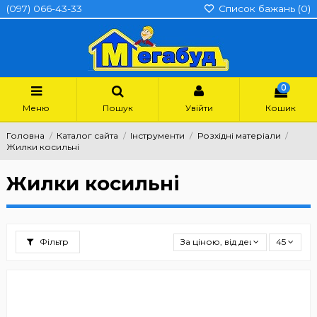
(097) 066-43-33
Список бажань (
0
)
0
Меню
Пошук
Увійти
Кошик
Головна
Каталог сайта
Інструменти
Розхідні матеріали
Жилки косильні
Жилки косильні
Фільтр
За ціною, від дешевших
45