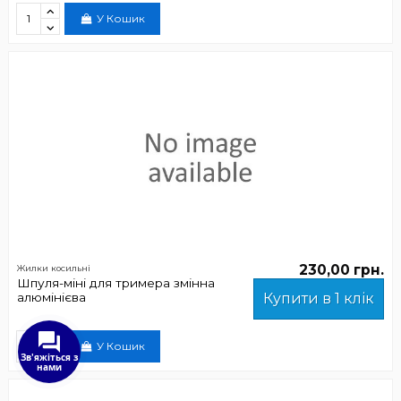
У Кошик
230,00 грн.
Жилки косильні
Шпуля-міні для тримера змінна
алюмінієва
Купити в 1 клік
У Кошик
Зв'яжіться з
нами