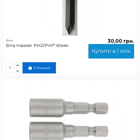
30,00 грн.
Біти
Біта Haisser PH2/РН1* 60мм
Купити в 1 клік
У Кошик