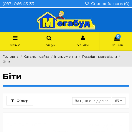
(097) 066-43-33
Список бажань (
0
)
0
Меню
Пошук
Увійти
Кошик
Головна
Каталог сайта
Інструменти
Розхідні матеріали
Біти
Біти
Фільтр
За ціною, від дешевших
63