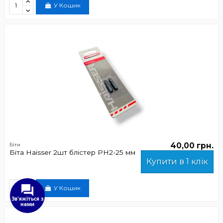
У Кошик
40,00 грн.
Біти
Біта Haisser 2шт блістер РН2-25 мм
Купити в 1 клік
У Кошик
Зв'яжіться з
нами