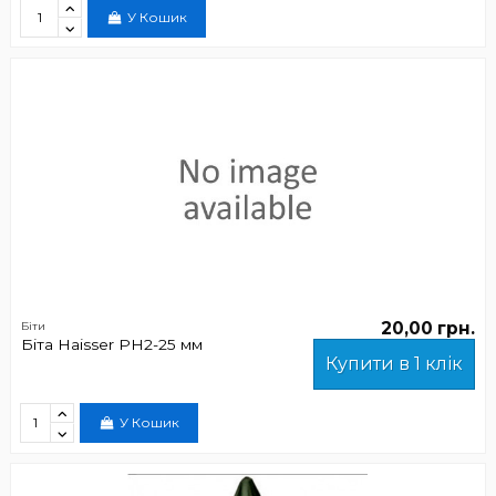
У Кошик
20,00 грн.
Біти
Біта Haisser РН2-25 мм
Купити в 1 клік
У Кошик