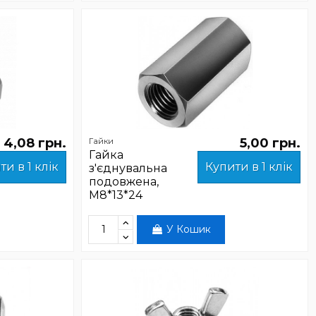
4,08 грн.
5,00 грн.
Гайки
Гайка
ти в 1 клік
Купити в 1 клік
з'єднувальна
подовжена,
М8*13*24
У Кошик