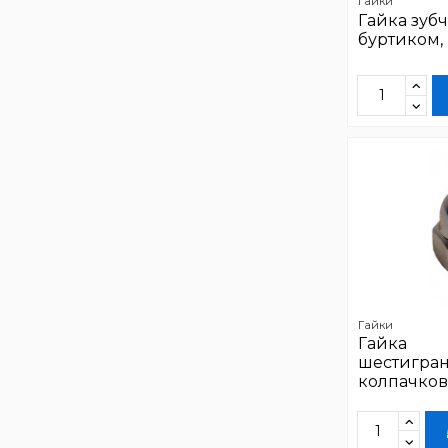
Гайки
Гайка зубч
буртиком,
Гайки
Гайка
шестигра
колпачков