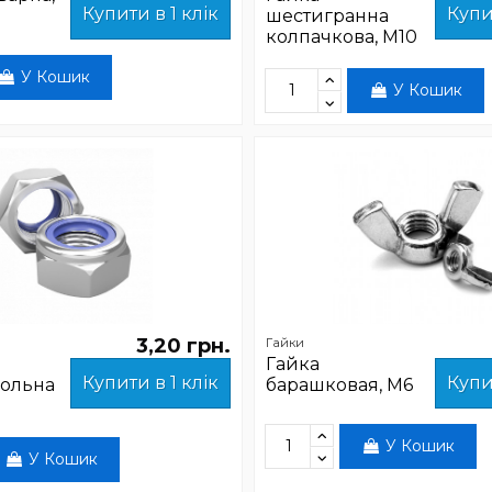
Купити в 1 клік
Купи
шестигранна
колпачкова, М10
У Кошик
У Кошик
3,20 грн.
Гайки
Гайка
Купити в 1 клік
Купи
ольна
барашковая, М6
У Кошик
У Кошик