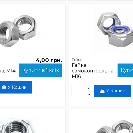
4,00 грн.
Гайки
Гайка
Купити в 1 клік
Купи
а, М14
самоконтрольна
М16
У Кошик
У Кошик