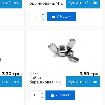
ти в 1 клік
Купити в 1 клік
оцинкована, М12
У Кошик
3,30 грн.
3,80 грн.
Гайки
Гайка
ти в 1 клік
Купити в 1 клік
барашковая, М8
У Кошик