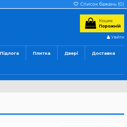
Список бажань (
0
)
Кошик
Порожній
Увійти
Підлога
Плитка
Двері
Доставка