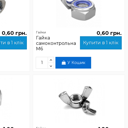
0,60 грн.
0,60 грн.
Гайки
Гайка
ти в 1 клік
Купити в 1 клік
самоконтрольна
М6
У Кошик