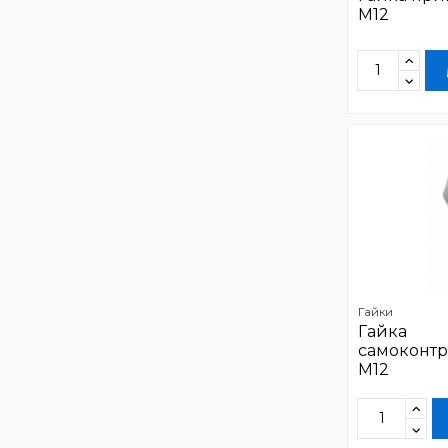
М12
Гайки
Гайка
самоконтр
М12