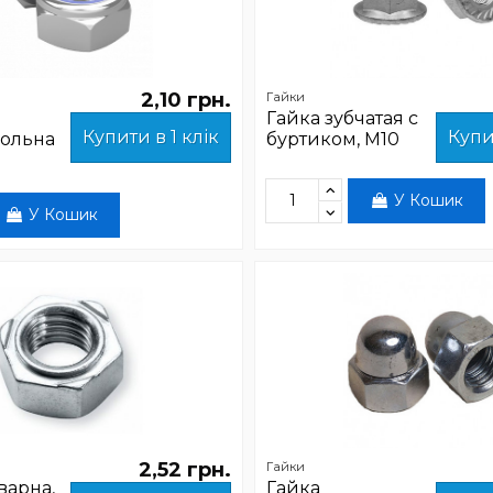
2,10 грн.
Гайки
Гайка зубчатая с
Купити в 1 клік
Купи
ольна
буртиком, М10
У Кошик
У Кошик
2,52 грн.
Гайки
варна,
Гайка