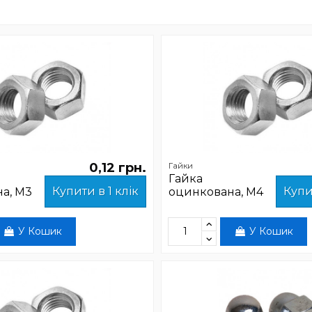
0,12 грн.
Гайки
Гайка
Купити в 1 клік
Купи
а, М3
оцинкована, М4
У Кошик
У Кошик