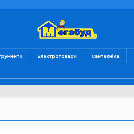
трументи
Електротовари
Сантехніка
и