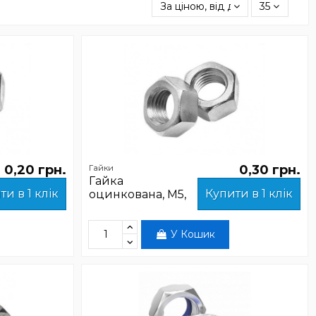
За ціною, від дешевших
35
0,20 грн.
0,30 грн.
Гайки
Гайка
ти в 1 клік
Купити в 1 клік
оцинкована, М5,
У Кошик