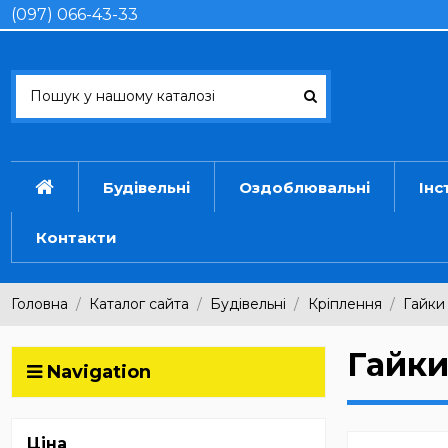
(097) 066-43-33
Будівельні
Оздоблювальні
Інс
Контакти
Головна
Каталог сайта
Будівельні
Кріплення
Гайки
Гайк
Navigation
Ціна