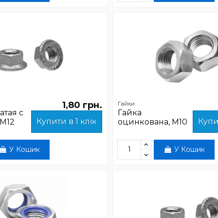
1,80 грн.
Гайки
атая с
Гайка
Купити в 1 клік
Купи
 М12
оцинкована, М10
У Кошик
У Кошик