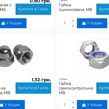
0,80 грн.
Гайки
атая с
Гайка
Купити в 1 клік
Купи
 М6
оцинкована, М8
У Кошик
У Кошик
1,32 грн.
Гайки
Гайка
Купити в 1 клік
Купи
нна
самоконтрольна
а, М8
М8
У Кошик
У Кошик