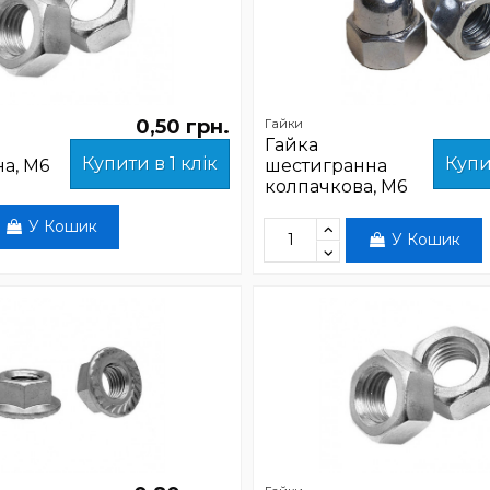
0,50 грн.
Гайки
Гайка
Купити в 1 клік
Купи
а, М6
шестигранна
колпачкова, М6
У Кошик
У Кошик