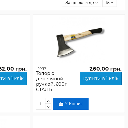
За ціною, від дешевших
15
82,00 грн.
260,00 грн.
Топори
Топор с
ти в 1 клік
Купити в 1 клік
деревяной
ручкой, 600г
СТАЛЬ
У Кошик