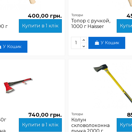
400,00 грн.
4
Топори
Топор с ручкой,
Купити в 1 клік
Купи
0 г
1000 г Haisser
У Кошик
У Кошик
740,00 грн.
8
Топори
50г
Колун
Купити в 1 клік
Купи
скловолоконна
на
ручка 2000 г