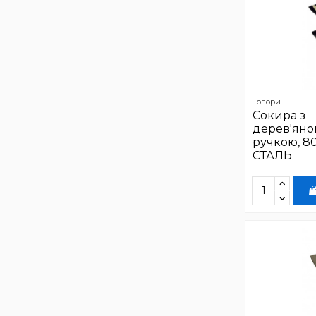
Топори
Сокира з
дерев'ян
ручкою, 8
СТАЛЬ