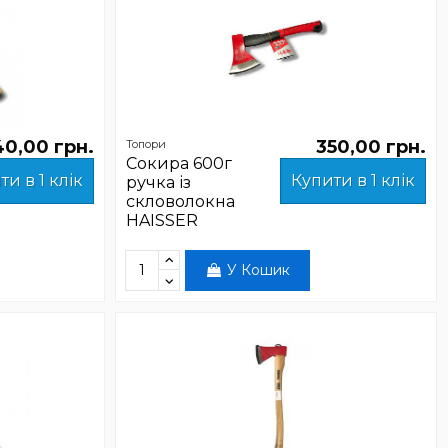
40,00 грн.
350,00 грн.
Топори
Сокира 600г
ти в 1 клік
Купити в 1 клік
ручка із
скловолокна
HAISSER
У Кошик