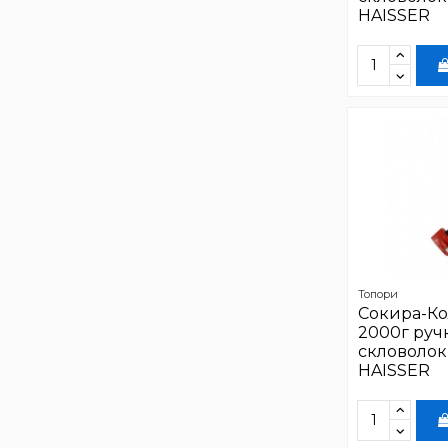
HAISSER
Топори
Сокира-Ко
2000г руч
скловолок
HAISSER