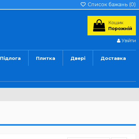
Список бажань (
0
)
Кошик
Порожній
Увійти
Підлога
Плитка
Двері
Доставка