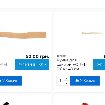
50,00 грн.
Топори
Ручка для
Купити в 1 клік
Купи
OREL
сокири VOREL
м
0.6 кг 40 см
У Кошик
У Кошик