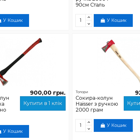
90см Сталь
У Кошик
У Кошик
900,00 грн.
9
Топори
лун
Сокира-колун
Купити в 1 клік
Купи
ка
Haisser з ручкою
но
2000 грам
У Кошик
У Кошик