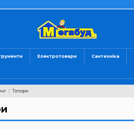
трументи
Електротовари
Сантехніка
ент
Топори
ри