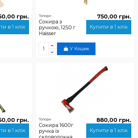
50,00 грн.
750,00 грн.
Топори
Сокира з
ти в 1 клік
Купити в 1 клік
ручкою, 1250 г
Haisser
У Кошик
50,00 грн.
880,00 грн.
Топори
Сокира 1600г
ти в 1 клік
Купити в 1 клік
ручка із
скловолокна