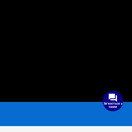
Зв'яжіться з
нами