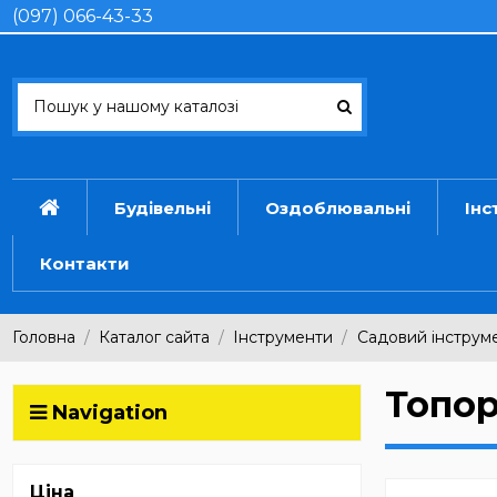
(097) 066-43-33
Будівельні
Оздоблювальні
Інс
Контакти
Головна
Каталог сайта
Інструменти
Садовий інструм
Топо
Navigation
Ціна