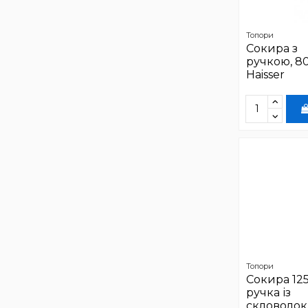
Топори
Сокира з
ручкою, 80
Haisser
Топори
Сокира 12
ручка із
скловолок