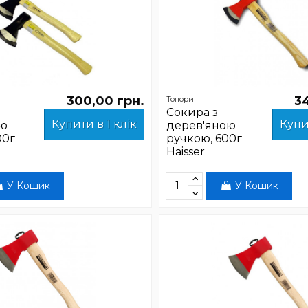
300,00 грн.
3
Топори
Сокира з
Купити в 1 клік
Купи
ою
дерев'яною
00г
ручкою, 600г
Haisser
У Кошик
У Кошик