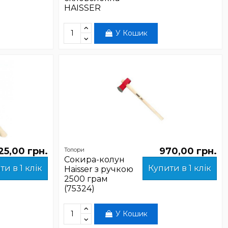
HAISSER
У Кошик
25,00 грн.
970,00 грн.
Топори
Сокира-колун
ти в 1 клік
Купити в 1 клік
Haisser з ручкою
2500 грам
(75324)
У Кошик