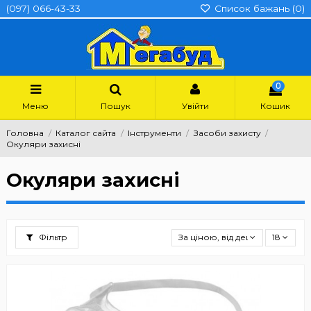
(097) 066-43-33
Список бажань (
0
)
0
Меню
Пошук
Увійти
Кошик
Головна
Каталог сайта
Інструменти
Засоби захисту
Окуляри захисні
Окуляри захисні
Фільтр
За ціною, від дешевших
18