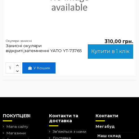
310,00 грн.
Окуляри захисні
Захисні окуляри
відкриті,затемненні YATO YT-73765
Купити в 1 клік
У Кошик
ПОКУПЦЕВІ
Контакти та
Контакти
доставка
Мапа сайту
Мегабуд
Зв'яжіться з нами
Магазини
Наш склад
Доставка