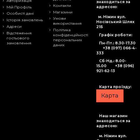
Авторизація
знаходиться за
Контакти
адресою:
Мій Профіль
Магазини
Особисті дані
м. Ніжин вул.
Умови
Історія замовлень
Носівський Шлях
використання
Адреси
21Б
Політика
Відстеження
Графік роботи:
конфіденційності
гостьового
персональних
Пн-Пт.: 8.30-17.30
замовлення
даних
+38 (097) 066-4-
333
Сб-Нд
.: 8.00-
15.00
+38 (096)
921-62-13
Карта проїзду:
Карта
Наш магазин
знаходиться за
адресою:
м. Ніжин вул.