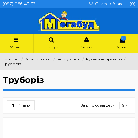
(097) 066-43-33
Список бажань (
0
)
0
Меню
Пошук
Увійти
Кошик
Головна
Каталог сайта
Інструменти
Ручний інструмент
Труборіз
Труборіз
Фільтр
За ціною, від дешевших
9