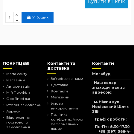
Купити в 1 клік
У Кошик
ПОКУПЦЕВІ
Контакти та
Контакти
доставка
Мапа сайту
Мегабуд
Зв'яжіться з нами
Магазини
Наш склад
Доставка
Авторизація
знаходиться за
Контакти
адресою:
Мій Профіль
Магазини
Особисті дані
м. Ніжин вул.
Умови
Історія замовлень
Носівський Шлях
використання
Адреси
21Б
Політика
Відстеження
Графік роботи:
конфіденційності
гостьового
персональних
Пн-Пт.: 8.30-17.30
замовлення
даних
+38 (097) 066-4-