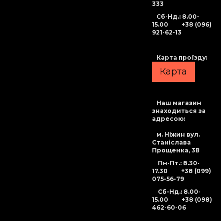
333
Сб-Нд
.: 8.00-
15.00
+38 (096)
921-62-13
Карта проїзду:
Карта
Наш магазин
знаходиться за
адресою:
м. Ніжин вул.
Станіслава
Прощенка, 3В
Пн-Пт.: 8.30-
17.30
+38 (099)
075-56-79
Сб-Нд
.: 8.00-
15.00
+38 (098)
462-60-06