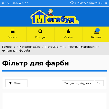
(097) 066-43-33
Список бажань (
0
)
0
Меню
Пошук
Увійти
Кошик
Головна
Каталог сайта
Інструменти
Розхідні матеріали
Фільтр для фарби
Фільтр для фарби
Фільтр
За ціною, від дешевших
1