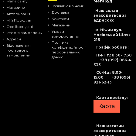
Мапа сайту
Мегабуд
Зв'яжіться з нами
Магазини
Наш склад
Доставка
Авторизація
знаходиться за
Контакти
адресою:
Мій Профіль
Магазини
Особисті дані
м. Ніжин вул.
Умови
Історія замовлень
Носівський Шлях
використання
Адреси
21Б
Політика
Відстеження
Графік роботи:
конфіденційності
гостьового
персональних
Пн-Пт.: 8.30-17.30
замовлення
даних
+38 (097) 066-4-
333
Сб-Нд
.: 8.00-
15.00
+38 (096)
921-62-13
Карта проїзду:
Карта
Наш магазин
знаходиться за
адресою: