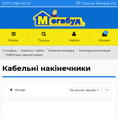
(097) 066-43-33
Список бажань (
0
)
0
Меню
Пошук
Увійти
Кошик
Головна
Каталог сайта
Електротовари
Електроінсталяція
Кабельні накінечники
Кабельні накінечники
Фільтр
За ціною, від дешевших
1