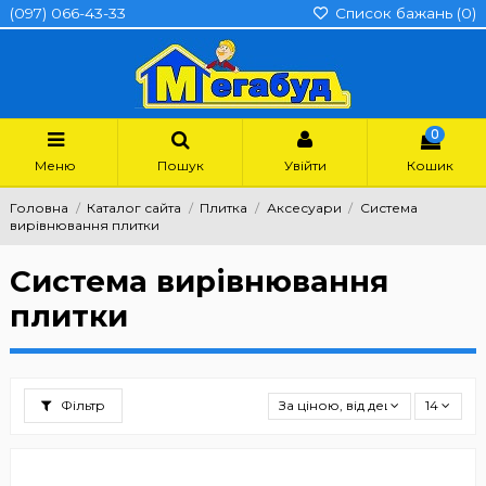
(097) 066-43-33
Список бажань (
0
)
0
Меню
Пошук
Увійти
Кошик
Головна
Каталог сайта
Плитка
Аксесуари
Система
вирівнювання плитки
Система вирівнювання
плитки
Фільтр
За ціною, від дешевших
14