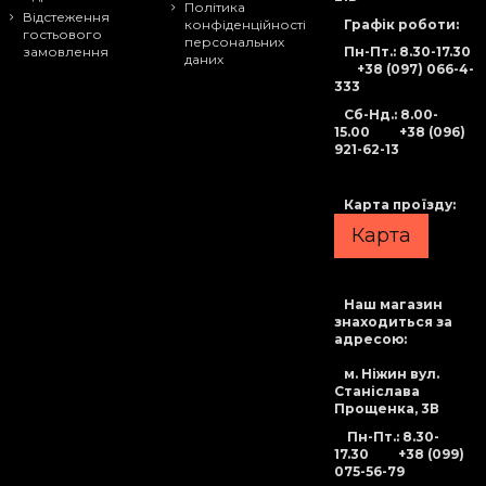
Політика
Відстеження
Графік роботи:
конфіденційності
гостьового
персональних
Пн-Пт.: 8.30-17.30
замовлення
даних
+38 (097) 066-4-
333
Сб-Нд
.: 8.00-
15.00
+38 (096)
921-62-13
Карта проїзду:
Карта
Наш магазин
знаходиться за
адресою:
м. Ніжин вул.
Станіслава
Прощенка, 3В
Пн-Пт.: 8.30-
17.30
+38 (099)
075-56-79