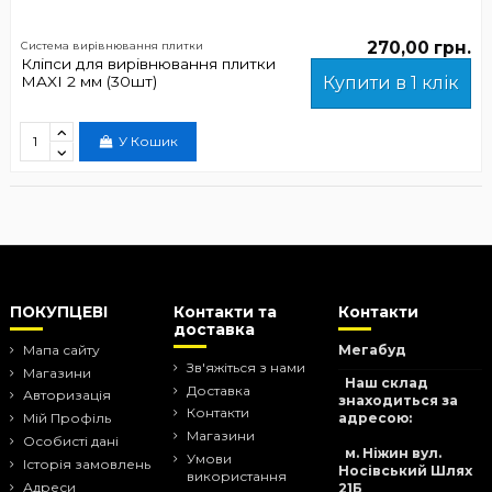
270,00 грн.
Система вирівнювання плитки
Кліпси для вирівнювання плитки
MAXI 2 мм (30шт)
Купити в 1 клік
У Кошик
ПОКУПЦЕВІ
Контакти та
Контакти
доставка
Мапа сайту
Мегабуд
Зв'яжіться з нами
Магазини
Наш склад
Доставка
Авторизація
знаходиться за
Контакти
адресою:
Мій Профіль
Магазини
Особисті дані
м. Ніжин вул.
Умови
Історія замовлень
Носівський Шлях
використання
Адреси
21Б