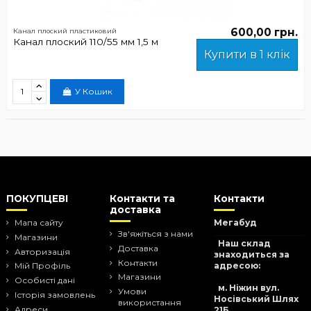
600,00 грн.
Канал плоский пластиковий
Канал плоский 110/55 мм 1,5 м
Купити в 1 клік
У Кошик
ПОКУПЦЕВІ
Контакти та
Контакти
доставка
Мапа сайту
Мегабуд
Зв'яжіться з нами
Магазини
Наш склад
Доставка
Авторизація
знаходиться за
Контакти
адресою:
Мій Профіль
Магазини
Особисті дані
м. Ніжин вул.
Умови
Історія замовлень
Носівський Шлях
використання
Адреси
21Б