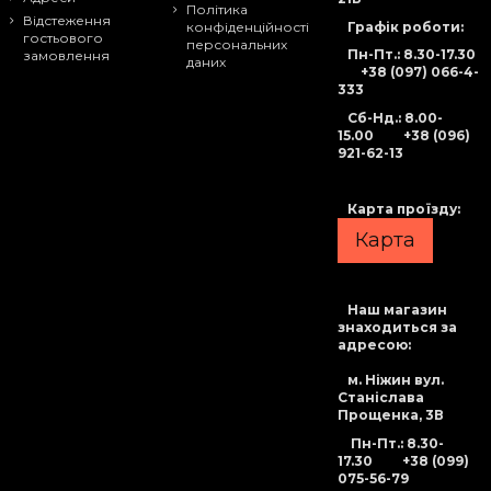
Політика
Відстеження
Графік роботи:
конфіденційності
гостьового
персональних
Пн-Пт.: 8.30-17.30
замовлення
даних
+38 (097) 066-4-
333
Сб-Нд
.: 8.00-
15.00
+38 (096)
921-62-13
Карта проїзду:
Карта
Наш магазин
знаходиться за
адресою:
м. Ніжин вул.
Станіслава
Прощенка, 3В
Пн-Пт.: 8.30-
17.30
+38 (099)
075-56-79