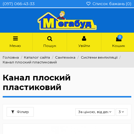
(097) 066-43-33
Список бажань (
0
)
0
Меню
Пошук
Увійти
Кошик
Головна
Каталог сайта
Сантехніка
Системи вентиляції
Канал плоский пластиковий
Канал плоский
пластиковий
Фільтр
За ціною, від дешевших
3