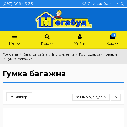
(097) 066-43-33
Список бажань (
0
)
0
Меню
Пошук
Увійти
Кошик
Головна
Каталог сайта
Інструменти
Господарські товари
Гумка багажна
Гумка багажна
Фільтр
За ціною, від дешевших
1