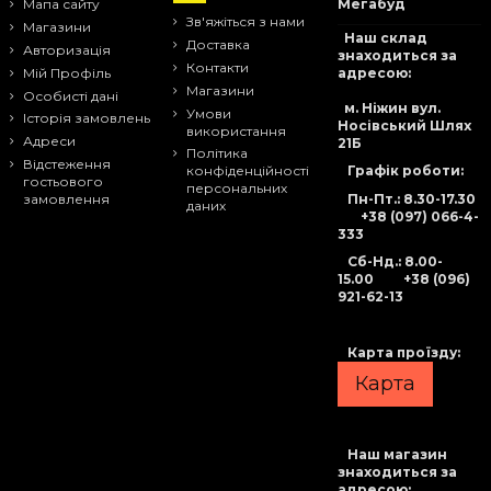
Мапа сайту
Мегабуд
Зв'яжіться з нами
Магазини
Наш склад
Доставка
Авторизація
знаходиться за
Контакти
адресою:
Мій Профіль
Магазини
Особисті дані
м. Ніжин вул.
Умови
Історія замовлень
Носівський Шлях
використання
Адреси
21Б
Політика
Відстеження
Графік роботи:
конфіденційності
гостьового
персональних
Пн-Пт.: 8.30-17.30
замовлення
даних
+38 (097) 066-4-
333
Сб-Нд
.: 8.00-
15.00
+38 (096)
921-62-13
Карта проїзду:
Карта
Наш магазин
знаходиться за
адресою: