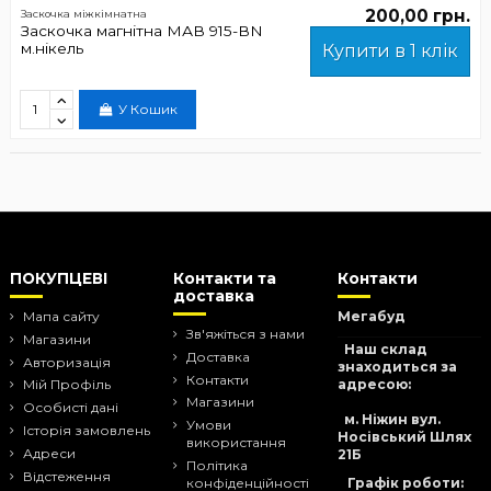
200,00 грн.
Заскочка міжкімнатна
Заскочка магнітна МАВ 915-ВN
м.нікель
Купити в 1 клік
У Кошик
ПОКУПЦЕВІ
Контакти та
Контакти
доставка
Мапа сайту
Мегабуд
Зв'яжіться з нами
Магазини
Наш склад
Доставка
Авторизація
знаходиться за
Контакти
адресою:
Мій Профіль
Магазини
Особисті дані
м. Ніжин вул.
Умови
Історія замовлень
Носівський Шлях
використання
Адреси
21Б
Політика
Відстеження
Графік роботи:
конфіденційності