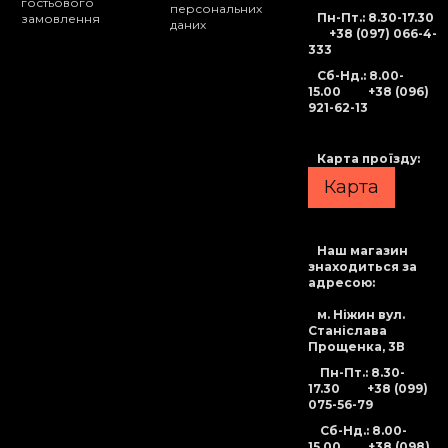
гостьового
персональних
Пн-Пт.: 8.30-17.30
замовлення
даних
+38 (097) 066-4-
333
Сб-Нд
.: 8.00-
15.00
+38 (096)
921-62-13
Карта проїзду:
Карта
Наш магазин
знаходиться за
адресою:
м. Ніжин вул.
Станіслава
Прощенка, 3В
Пн-Пт.: 8.30-
17.30
+38 (099)
075-56-79
Сб-Нд
.: 8.00-
15.00
+38 (098)