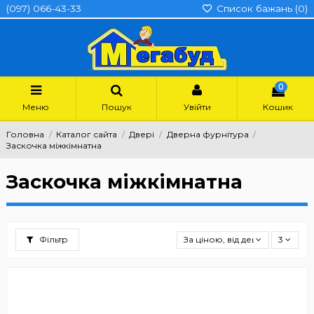
(097) 066-43-33
Список бажань (
0
)
0
Меню
Пошук
Увійти
Кошик
Головна
Каталог сайта
Двері
Дверна фурнітура
Заскочка міжкімнатна
Заскочка міжкімнатна
Фільтр
За ціною, від дешевших
3