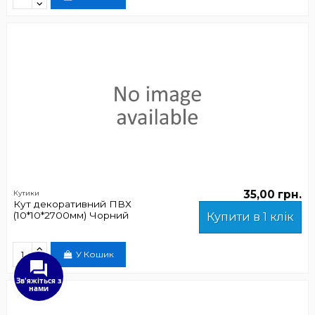
35,00 грн.
Кутики
Кут декоративний ПВХ
(10*10*2700мм) Чорний
Купити в 1 клік
У Кошик
Зв'яжіться з
нами