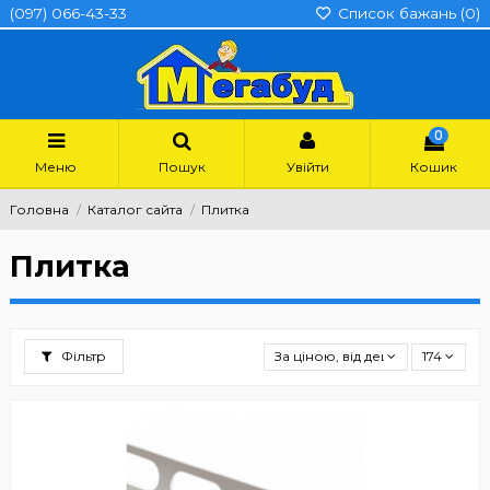
(097) 066-43-33
Список бажань (
0
)
0
Меню
Пошук
Увійти
Кошик
Головна
Каталог сайта
Плитка
Плитка
Фільтр
За ціною, від дешевших
174