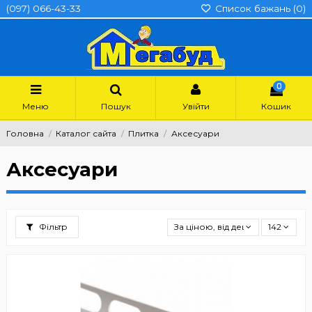
(097) 066-43-33
Список бажань (
0
)
0
Меню
Пошук
Увійти
Кошик
Головна
Каталог сайта
Плитка
Аксесуари
Аксесуари
Фільтр
За ціною, від дешевших
142