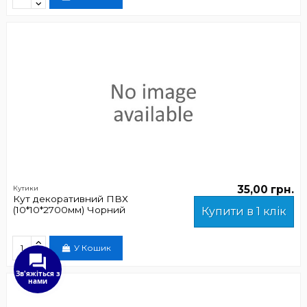
35,00 грн.
Кутики
Кут декоративний ПВХ
(10*10*2700мм) Чорний
Купити в 1 клік
У Кошик
Зв'яжіться з
нами