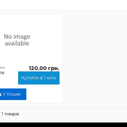
120,00 грн.
ент
ля
Купити в 1 клік
а
У Кошик
 1 товарів