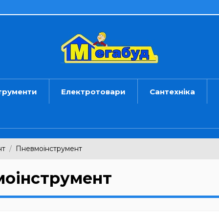
трументи
Електротовари
Сантехніка
нт
Пневмоінструмент
моінструмент