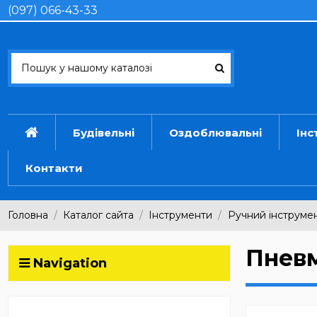
(097) 066-43-33
Будівельні
Оздоблювальні
Інс
Контакти
Головна
Каталог сайта
Інструменти
Ручний інструме
Пнев
Navigation