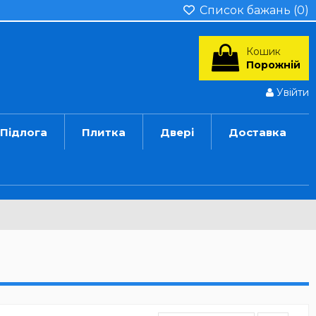
Список бажань (
0
)
Кошик
Порожній
Увійти
Підлога
Плитка
Двері
Доставка