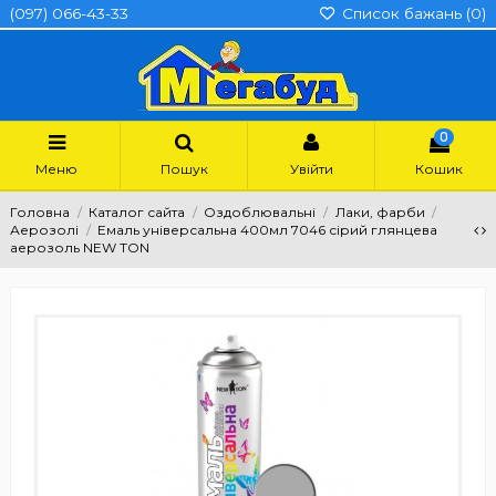
(097) 066-43-33
Список бажань (
0
)
0
Меню
Пошук
Увійти
Кошик
Головна
Каталог сайта
Оздоблювальні
Лаки, фарби
Аерозолі
Емаль універсальна 400мл 7046 сірий глянцева
аерозоль NEW TON