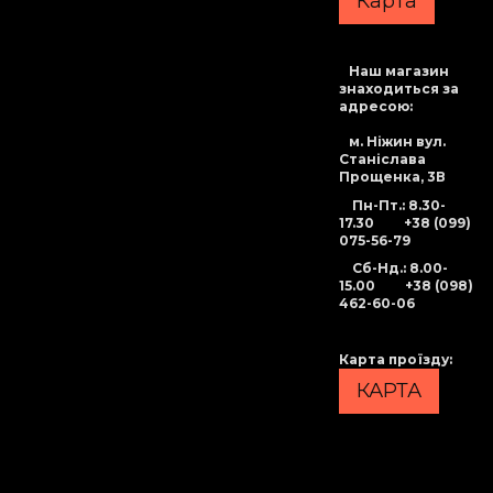
Карта
Наш магазин
знаходиться за
адресою:
м. Ніжин вул.
Станіслава
Прощенка, 3В
Пн-Пт.: 8.30-
17.30
+38 (099)
075-56-79
Сб-Нд
.: 8.00-
15.00
+38 (098)
462-60-06
Карта проїзду
:
КАРТА