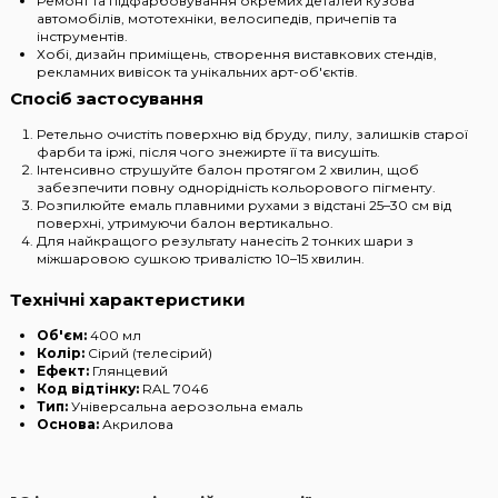
Ремонт та підфарбовування окремих деталей кузова
автомобілів, мототехніки, велосипедів, причепів та
інструментів.
Хобі, дизайн приміщень, створення виставкових стендів,
рекламних вивісок та унікальних арт-об'єктів.
Спосіб застосування
Ретельно очистіть поверхню від бруду, пилу, залишків старої
фарби та іржі, після чого знежирте її та висушіть.
Інтенсивно струшуйте балон протягом 2 хвилин, щоб
забезпечити повну однорідність кольорового пігменту.
Розпилюйте емаль плавними рухами з відстані 25–30 см від
поверхні, утримуючи балон вертикально.
Для найкращого результату нанесіть 2 тонких шари з
міжшаровою сушкою тривалістю 10–15 хвилин.
Технічні характеристики
Об'єм:
400 мл
Колір:
Сірий (телесірий)
Ефект:
Глянцевий
Код відтінку:
RAL 7046
Тип:
Універсальна аерозольна емаль
Основа:
Акрилова