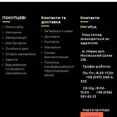
ПОКУПЦЕВІ
Контакти та
Контакти
доставка
Мапа сайту
Мегабуд
Зв'яжіться з нами
Магазини
Наш склад
Доставка
Авторизація
знаходиться за
Контакти
адресою:
Мій Профіль
Магазини
Особисті дані
м. Ніжин вул.
Умови
Історія замовлень
Носівський Шлях
використання
Адреси
21Б
Політика
Відстеження
Графік роботи:
конфіденційності
гостьового
персональних
Пн-Пт.: 8.30-17.30
замовлення
даних
+38 (097) 066-4-
333
Сб-Нд
.: 8.00-
15.00
+38 (096)
921-62-13
Карта проїзду: