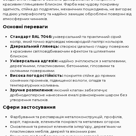
красивим глянцевим блиском. Фарба має чудову покривну
здатність, стійка до подряпин, механічних пошкоджень, не вигорає
під дією ультрафіолету та надійно захищає оброблені поверхні від
атмосферних чинників.
Основні переваги
Стандарт RAL 7046:
універсальний та практичний сірий
колір, який точно відповідає міжнародній палітрі кольорів.
Дзеркальний глянець:
створює ідеально гладку поверхню
з красивим світловідбиваючим ефектом та шляхетним
блиском.
Універсальна адгезія:
надійно зчіплюється з металевими,
дерев'яними, пластиковими, бетонними, гіпсовими та
скляними поверхнями.
Висока погодостійкість:
покриття стійке до прямих
сонячних променів, підвищеної вологи, опадів та
температурних коливань.
Зручне розпилення:
якісний клапан забезпечує
дрібнодисперсне нанесення емалі рівномірним шаром без
утворення патьоків.
Сфери застосування
Фарбування та реставрація металоконструкцій, профілів,
воріт, парканів, елементів покрівлі та металевих огорож.
Оновлення та ремонт елементів інтер'єру, дерев'яних чи
пластикових меблів, дверей та віконних рам.