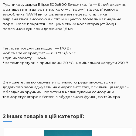
Рушникосушарка Ellipse 500х800 Sensor (колір — білий оксамит;
розташування шнура з вилкою — ліворуч) від українського
виробника NAVIN виготовлена з вуглецевої сталі, яка
відрізняється високою якістю й міцністю. Модель має надійне
порошкове покриття. Товщина стінки колекторів (стійок) і
перемичок сушарки дорівнює 1,5 мм.
Теплова потужність моделі — 170 Вт
Робоча температура* — +50 °C +/- 5 °C
Ступінь захисту — IP44
* за температури в приміщенні 20 °С і номінальної напруги 230 В.
Ви можете легко керувати потужністю рушникосушарки й
додатково заощаджувати на енерговитратах, оскільки ця модель
обладнана зручним і простим в налаштуванні сенсорним
терморегулятором Sensor із вбудованою функцією таймера.
2 інших товарів в цій категорії: