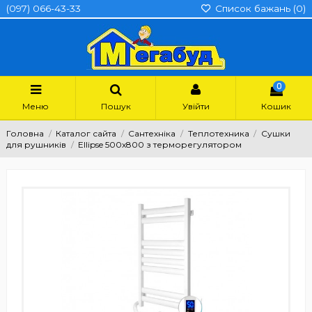
(097) 066-43-33
Список бажань (
0
)
0
Меню
Пошук
Увійти
Кошик
Головна
Каталог сайта
Сантехніка
Теплотехника
Сушки
для рушників
Ellipse 500х800 з терморегулятором