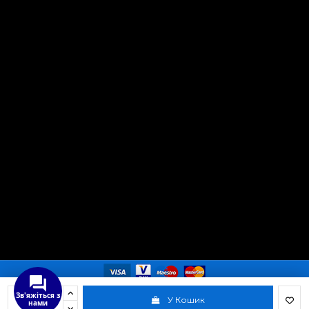
Зв'яжіться з
У Кошик
нами