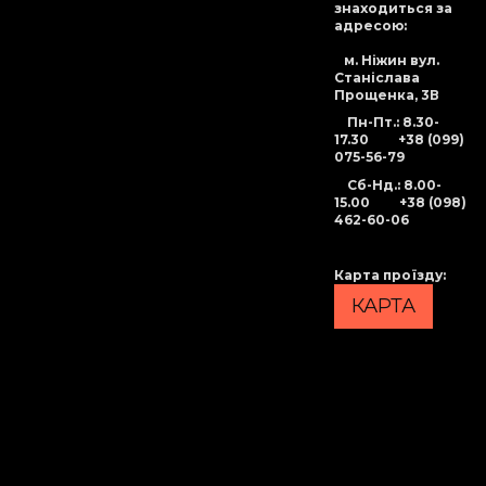
знаходиться за
адресою:
м. Ніжин вул.
Станіслава
Прощенка, 3В
Пн-Пт.: 8.30-
17.30
+38 (099)
075-56-79
Сб-Нд
.: 8.00-
15.00
+38 (098)
462-60-06
Карта проїзду
:
КАРТА