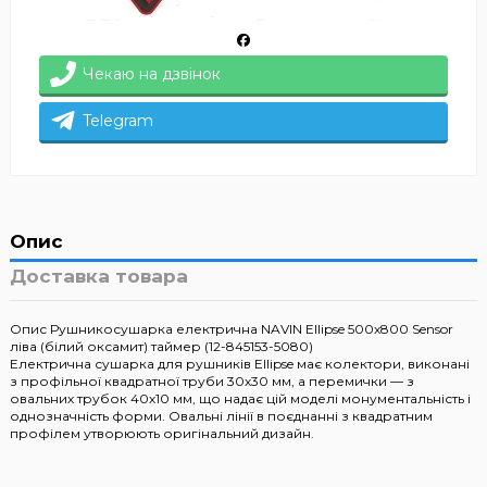
Чекаю на дзвінок
Telegram
Опис
Доставка товара
Опис Рушникосушарка електрична NAVIN Ellipse 500х800 Sensor
ліва (білий оксамит) таймер (12-845153-5080)
Електрична сушарка для рушників Ellipse має колектори, виконані
з профільної квадратної труби 30х30 мм, а перемички — з
овальних трубок 40х10 мм, що надає цій моделі монументальність і
однозначність форми. Овальні лінії в поєднанні з квадратним
профілем утворюють оригінальний дизайн.