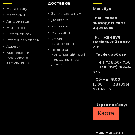
доставка
Мапа сайту
Мегабуд
Зв'яжіться з нами
Магазини
Наш склад
Доставка
Авторизація
знаходиться за
Контакти
адресою:
Мій Профіль
Магазини
Особисті дані
м. Ніжин вул.
Умови
Історія замовлень
Носівський Шлях
використання
Адреси
21Б
Політика
Відстеження
Графік роботи:
конфіденційності
гостьового
персональних
Пн-Пт.: 8.30-17.30
замовлення
даних
+38 (097) 066-4-
333
Сб-Нд
.: 8.00-
15.00
+38 (096)
921-62-13
Карта проїзду:
Карта
Наш магазин