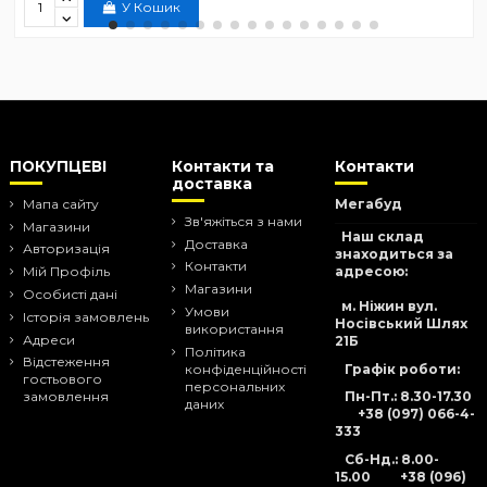
У Кошик
ПОКУПЦЕВІ
Контакти та
Контакти
доставка
Мапа сайту
Мегабуд
Зв'яжіться з нами
Магазини
Наш склад
Доставка
Авторизація
знаходиться за
Контакти
адресою:
Мій Профіль
Магазини
Особисті дані
м. Ніжин вул.
Умови
Історія замовлень
Носівський Шлях
використання
Адреси
21Б
Політика
Відстеження
Графік роботи:
конфіденційності
гостьового
персональних
Пн-Пт.: 8.30-17.30
замовлення
даних
+38 (097) 066-4-
333
Сб-Нд
.: 8.00-
15.00
+38 (096)