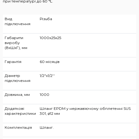
при температурі до 60 ℃.
Вид
Різьба
підключення
Габарити
1000х25х25
виробу
(ВхШхГ), мм
Гарантія
60 місяців
Діаметр
1/2"х1/2''
підключення
Довжина, мм
1000
Додаткові
Шланг EPDM у нержавіючому обплетенні SUS
характеристики
301, ø12 мм
Комплектація
Шланг.