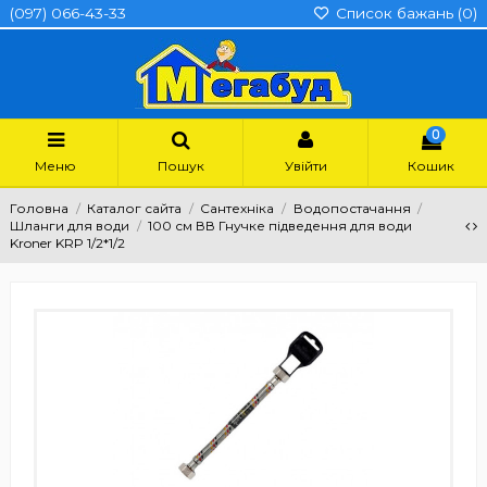
(097) 066-43-33
Список бажань (
0
)
0
Меню
Пошук
Увійти
Кошик
Головна
Каталог сайта
Сантехніка
Водопостачання
Шланги для води
100 см ВВ Гнучке підведення для води
Kroner KRP 1/2*1/2