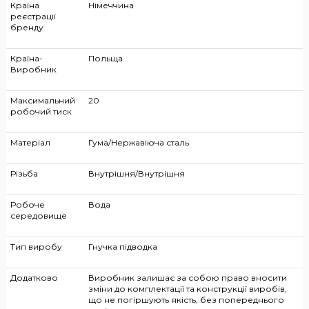
Країна
Німеччина
реєстрації
бренду
Країна-
Польща
Виробник
Максимальний
20
робочий тиск
Матеріал
Гума/Нержавіюча сталь
Різьба
Внутрішня/Внутрішня
Робоче
Вода
середовище
Тип виробу
Гнучка підводка
Додатково
Виробник залишає за собою право вносити
зміни до комплектації та конструкції виробів,
що не погіршують якість, без попереднього