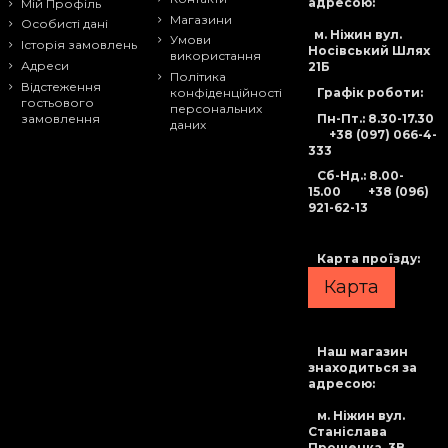
адресою:
Мій Профіль
Магазини
Особисті дані
м. Ніжин вул.
Умови
Історія замовлень
Носівський Шлях
використання
Адреси
21Б
Політика
Відстеження
Графік роботи:
конфіденційності
гостьового
персональних
Пн-Пт.: 8.30-17.30
замовлення
даних
+38 (097) 066-4-
333
Сб-Нд
.: 8.00-
15.00
+38 (096)
921-62-13
Карта проїзду:
Карта
Наш магазин
знаходиться за
адресою:
м. Ніжин вул.
Станіслава
Прощенка, 3В