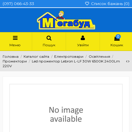
(097) 066-43-33
Список бажань (
0
)
0
Меню
Пошук
Увійти
Кошик
Головна
Каталог сайта
Електротовари
Освітлення
Прожектори
Led прожектор Lebron L-LF 30W 6500K 2400Lm
220V