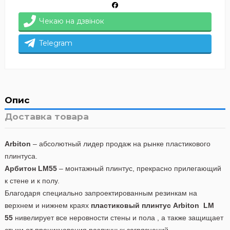
Чекаю на дзвінок
Telegram
Опис
Доставка товара
Arbiton
– абсолютный лидер продаж на рынке пластикового
плинтуса.
Арбитон LM55
– монтажный плинтус, прекрасно прилегающий
к стене и к полу.
Благодаря специально запроектированным резинкам на
верхнем и нижнем краях
пластиковый плинтус Arbiton
LM
55
нивелирует все неровности стены и пола , а также защищает
стыки от проникновения различных загрязнений.