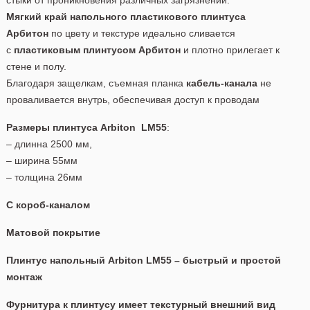
Мягкий край напольного пластикового плинтуса
Арбитон
по цвету и текстуре идеально сливается
с
пластиковым плинтусом Арбитон
и плотно прилегает к
стене и полу.
Благодаря защелкам, съемная планка
кабель-канала
не
проваливается внутрь, обеспечивая доступ к проводам
Размеры плинтуса Arbiton
LM55
:
– длинна 2500 мм,
– ширина 55мм
– толщина 26мм
С короб-каналом
Матовой покрытие
Плинтус напольный
Arbiton
LM55 – быстрый и простой
монтаж
Фурнитура к плинтусу имеет текстурный внешний вид