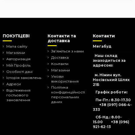
ПОКУПЦЕВІ
Контакти та
Контакти
доставка
Мапа сайту
Мегабуд
Зв'яжіться з нами
Магазини
Наш склад
Доставка
Авторизація
знаходиться за
Контакти
адресою:
Мій Профіль
Магазини
Особисті дані
м. Ніжин вул.
Умови
Історія замовлень
Носівський Шлях
використання
Адреси
21Б
Політика
Відстеження
Графік роботи:
конфіденційності
гостьового
персональних
Пн-Пт.: 8.30-17.30
замовлення
даних
+38 (097) 066-4-
333
Сб-Нд
.: 8.00-
15.00
+38 (096)
921-62-13