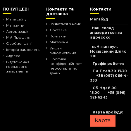
ПОКУПЦЕВІ
Контакти та
Контакти
доставка
Мапа сайту
Мегабуд
Зв'яжіться з нами
Магазини
Наш склад
Доставка
Авторизація
знаходиться за
Контакти
адресою:
Мій Профіль
Магазини
Особисті дані
м. Ніжин вул.
Умови
Історія замовлень
Носівський Шлях
використання
Адреси
21Б
Політика
Відстеження
Графік роботи:
конфіденційності
гостьового
персональних
Пн-Пт.: 8.30-17.30
замовлення
даних
+38 (097) 066-4-
333
Сб-Нд
.: 8.00-
15.00
+38 (096)
921-62-13
Карта проїзду:
Карта