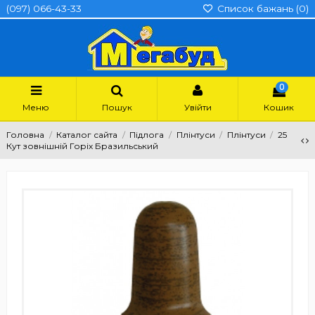
(097) 066-43-33
Список бажань (
0
)
0
Меню
Пошук
Увійти
Кошик
Головна
Каталог сайта
Підлога
Плінтуси
Плінтуси
25
Кут зовнішній Горіх Бразильський