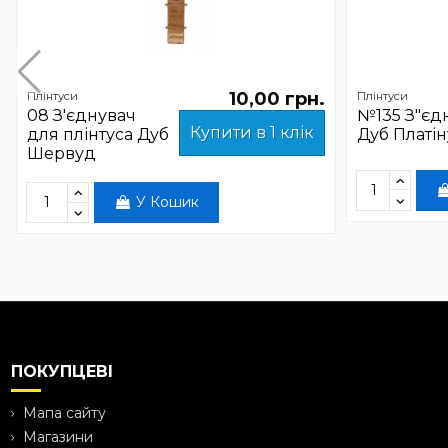
10,00 грн.
Плінтуси
Плінтуси
08 З'єднувач
№135 З"єд
Купити в 1 клік
для плінтуса Дуб
Дуб Платі
Шервуд
У Кошик
ПОКУПЦЕВІ
Мапа сайту
Магазини