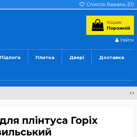
Список бажань (
0
)
Кошик
Порожній
Увійти
Підлога
Плитка
Двері
Доставка
 для плінтуса Горіх
зильський