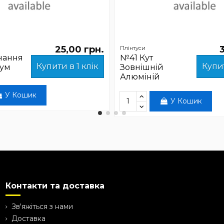
25,00 грн.
Плінтуси
нання
№41 Кут
Купити в 1 клік
Купит
нум
Зовнішній
Алюміній
У Кошик
У Кошик
Контакти та доставка
Зв'яжіться з нами
Доставка