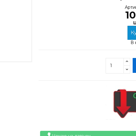
Арти
10
Ц
Ку
В 