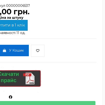
кул
00000006537
,00 грн.
іна за штуку
пити в 1 клік
наявності
11 од.
У Кошик