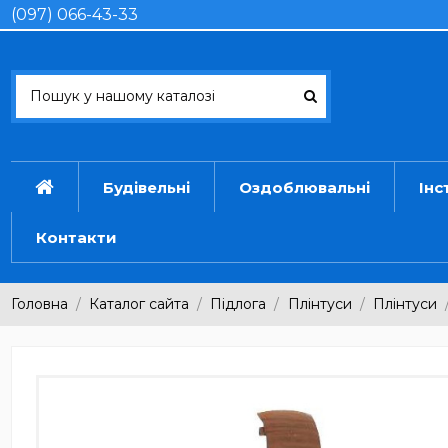
(097) 066-43-33
Будівельні
Оздоблювальні
Інс
Контакти
Головна
Каталог сайта
Підлога
Плінтуси
Плінтуси