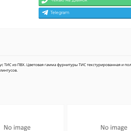
Чекаю на дзвінок
Telegram
тус ТИС из ПВХ. Цветовая гамма фурнитуры ТИС текстурированная и по
линтусов.