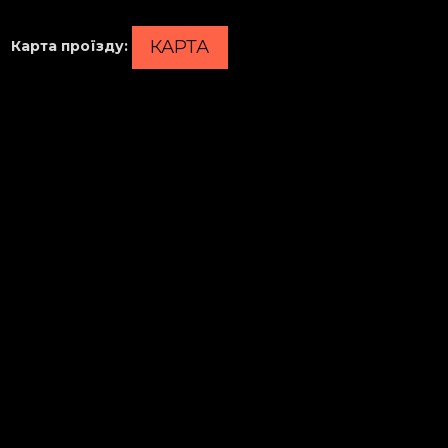
КАРТА
Карта проїзду
: