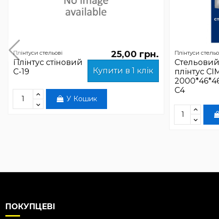
25,00 грн.
Плінтуси стельові
Плінтуси стельо
Плінтус стіновий
Стельови
Купити в 1 клік
С-19
плінтус СІ
2000*46*4
С4
У Кошик
ПОКУПЦЕВІ