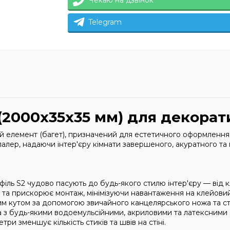
Чекаю на дзвінок
Telegram
 (2000х35х35 мм) для декора
елемент (багет), призначений для естетичного оформлення с
алер, надаючи інтер'єру кімнати завершеного, акуратного та 
філь S2 чудово пасують до будь-якого стилю інтер'єру — від 
 та прискорює монтаж, мінімізуючи навантаження на клейови
им кутом за допомогою звичайного канцелярського ножа та ст
а з будь-якими водоемульсійними, акриловими та латексними
ри зменшує кількість стиків та швів на стіні.