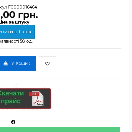
кул
F0000016464
,00 грн.
іна за штуку
пити в 1 клік
наявності
58 од.
У Кошик