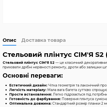
Опис
Доставка товара
Стельовий плінтус СІМ'Я S2
Стельовий плінтус СІМ'Я S2
— це класичний декоративний 
приховати дрібні нерівності ремонту, дроти або залишки шп
Основні переваги:
Естетичний дизайн:
Чітка геометрія та лаконічний про
Легкість матеріалу:
Мала вага багета суттєво спрощує
Просте встановлення:
Легко підрізається під потрібн
Готовність до фарбування:
Поверхня плінтуса сумісн
Оптимальна довжина:
Стандартний розмір планки 2 мет