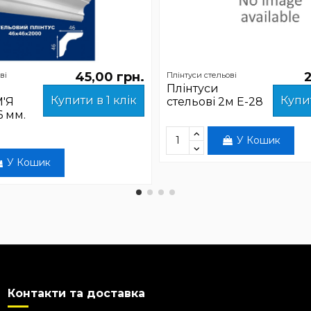
45,00 грн.
2
ві
Плінтуси стельові
й
Плінтуси
Купити в 1 клік
Купит
М'Я
стельові 2м Е-28
6 мм.
У Кошик
У Кошик
Контакти та доставка