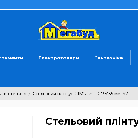
трументи
Електротовари
Сантехніка
уси стельові
Стельовий плінтус СІМ'Я 2000*35*35 мм. S2
Стельовий плінту