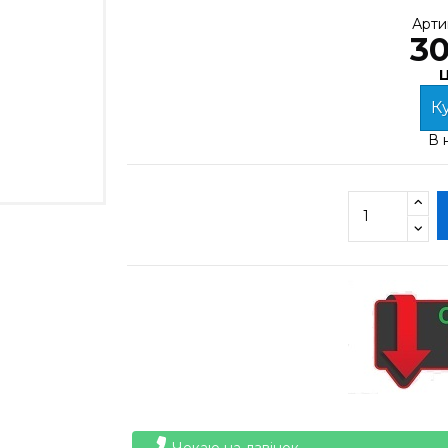
Арти
30
Ц
Ку
В 