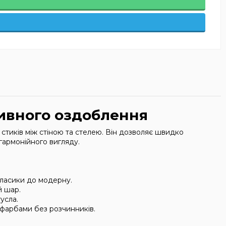
тивного оздоблення
тиків між стіною та стелею. Він дозволяє швидко
гармонійного вигляду.
класики до модерну.
й шар.
усла.
 фарбами без розчинників.