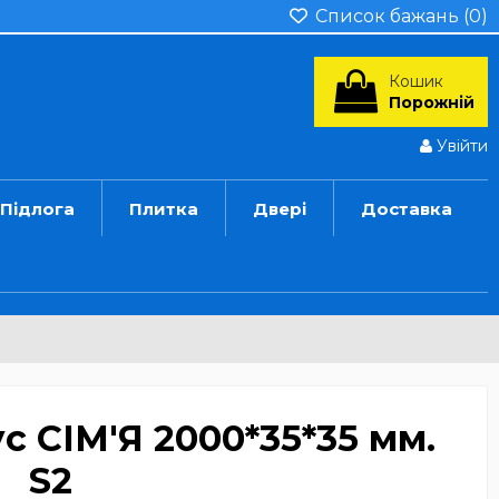
Список бажань (
0
)
Кошик
Порожній
Увійти
Підлога
Плитка
Двері
Доставка
с СІМ'Я 2000*35*35 мм.
S2