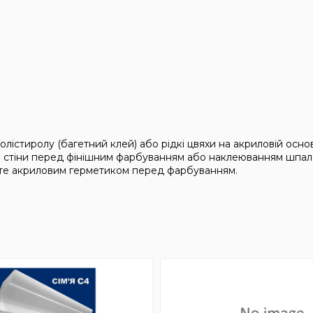
лістиролу (багетний клей) або рідкі цвяхи на акриловій основ
ню стіни перед фінішним фарбуванням або наклеюванням шпал
йте акриловим герметиком перед фарбуванням.