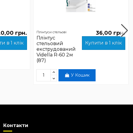
0,00 грн.
36,00 грн.
Плінтуси стельові
Плінтус
и в 1 клік
Купити в 1 клік
стельовий
екструдований
Vidella R-60 2м
(87)
У Кошик
Контакти