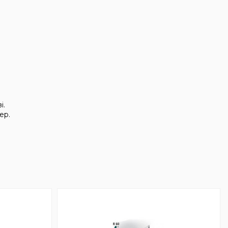
і.
ер.