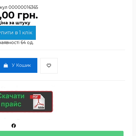
кул
00000016365
,00 грн.
іна за штуку
пити в 1 клік
наявності
64 од.
У Кошик