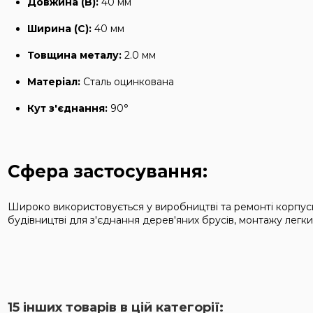
Довжина (B):
40 мм
Ширина (C):
40 мм
Товщина металу:
2.0 мм
Матеріал:
Сталь оцинкована
Кут з'єднання:
90°
Сфера застосування:
Широко використовується у виробництві та ремонті корпусни
будівництві для з'єднання дерев'яних брусів, монтажу легк
15 інших товарів в цій категорії: