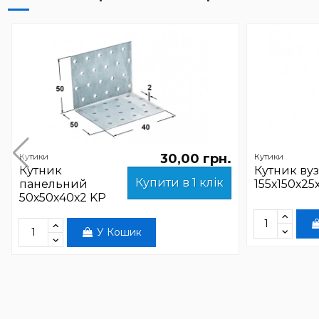
30,00 грн.
Кутики
Кутики
Кутник
Кутник ву
Купити в 1 клік
панельний
155х150х25
50х50х40х2 KP
У Кошик