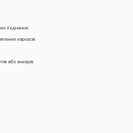
ні з'єднання.
ельних каркасів.
ів або анкерів.