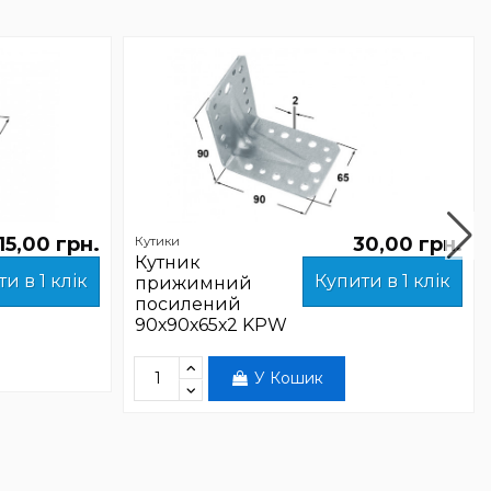
15,00 грн.
30,00 грн.
Кутики
Кутник
и в 1 клік
Купити в 1 клік
прижимний
посилений
90х90х65х2 KPW
У Кошик