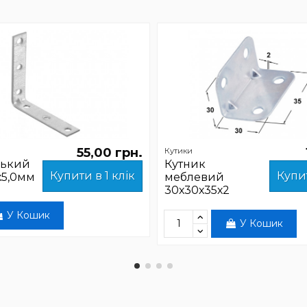
55,00 грн.
Кутики
зький
Кутник
Купити в 1 клік
Купит
х5,0мм
меблевий
30х30х35х2
У Кошик
У Кошик