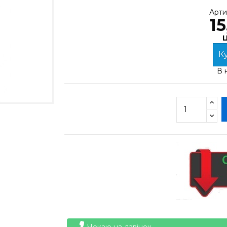
Арти
15
Ц
Ку
В 