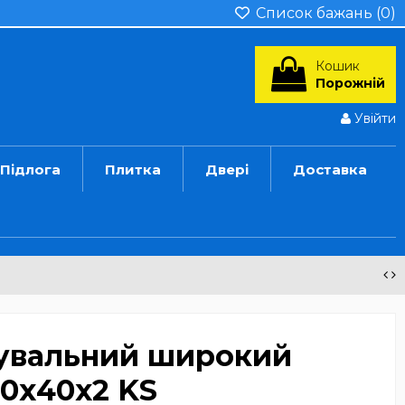
Список бажань (
0
)
Кошик
Порожній
Увійти
Підлога
Плитка
Двері
Доставка
нувальний широкий
0х40х2 KS