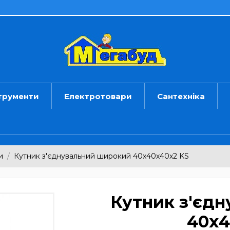
трументи
Електротовари
Сантехніка
и
Кутник з'єднувальний широкий 40х40х40х2 KS
Кутник з'єд
40х4