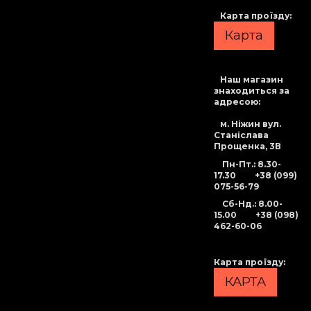
Карта проїзду:
Карта
Наш магазин
знаходиться за
адресою:
м. Ніжин вул.
Станіслава
Прощенка, 3В
Пн-Пт.: 8.30-
17.30
+38 (099)
075-56-79
Сб-Нд
.: 8.00-
15.00
+38 (098)
462-60-06
Карта проїзду
:
КАРТА