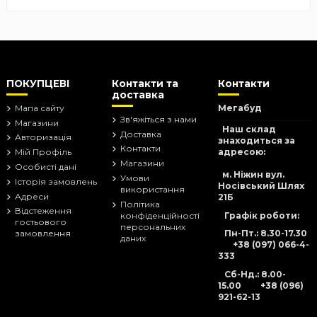
ПОКУПЦЕВІ
Контакти та
Контакти
доставка
Мапа сайту
Мегабуд
Зв'яжіться з нами
Магазини
Наш склад
Доставка
Авторизація
знаходиться за
Контакти
адресою:
Мій Профіль
Магазини
Особисті дані
м. Ніжин вул.
Умови
Історія замовлень
Носівський Шлях
використання
Адреси
21Б
Політика
Відстеження
Графік роботи:
конфіденційності
гостьового
персональних
Пн-Пт.: 8.30-17.30
замовлення
даних
+38 (097) 066-4-
333
Сб-Нд
.: 8.00-
15.00
+38 (096)
921-62-13