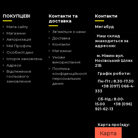
ПОКУПЦЕВІ
Контакти та
Контакти
доставка
Мапа сайту
Мегабуд
Зв'яжіться з нами
Магазини
Наш склад
Доставка
Авторизація
знаходиться за
Контакти
адресою:
Мій Профіль
Магазини
Особисті дані
м. Ніжин вул.
Умови
Історія замовлень
Носівський Шлях
використання
Адреси
21Б
Політика
Відстеження
Графік роботи:
конфіденційності
гостьового
персональних
Пн-Пт.: 8.30-17.30
замовлення
даних
+38 (097) 066-4-
333
Сб-Нд
.: 8.00-
15.00
+38 (096)
921-62-13
Карта проїзду:
Карта