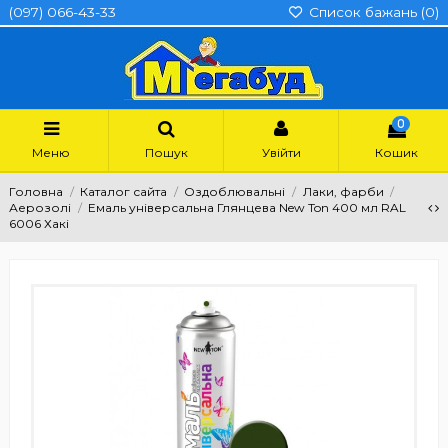
(097) 066-43-33
Список бажань (
0
)
0
Меню
Пошук
Увійти
Кошик
Головна
Каталог сайта
Оздоблювальні
Лаки, фарби
Аерозолі
Емаль універсальна Глянцева New Ton 400 мл RAL
6006 Хакі