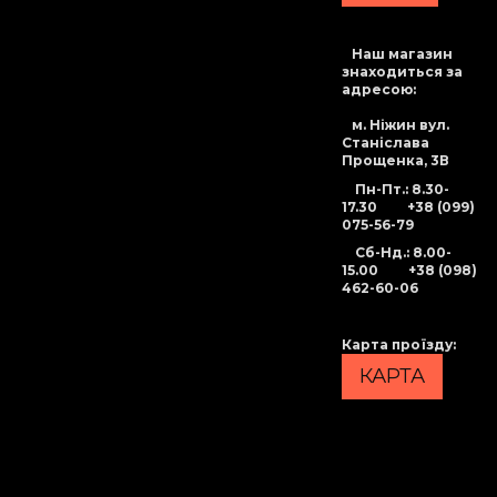
Наш магазин
знаходиться за
адресою:
м. Ніжин вул.
Станіслава
Прощенка, 3В
Пн-Пт.: 8.30-
17.30
+38 (099)
075-56-79
Сб-Нд
.: 8.00-
15.00
+38 (098)
462-60-06
Карта проїзду
:
КАРТА