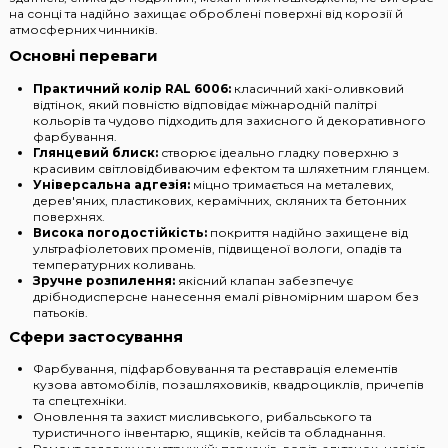
на сонці та надійно захищає оброблені поверхні від корозії й
атмосферних чинників.
Основні переваги
Практичний колір RAL 6006:
класичний хакі-оливковий
відтінок, який повністю відповідає міжнародній палітрі
кольорів та чудово підходить для захисного й декоративного
фарбування.
Глянцевий блиск:
створює ідеально гладку поверхню з
красивим світловідбиваючим ефектом та шляхетним глянцем.
Універсальна адгезія:
міцно тримається на металевих,
дерев'яних, пластикових, керамічних, скляних та бетонних
поверхнях.
Висока погодостійкість:
покриття надійно захищене від
ультрафіолетових променів, підвищеної вологи, опадів та
температурних коливань.
Зручне розпилення:
якісний клапан забезпечує
дрібнодисперсне нанесення емалі рівномірним шаром без
патьоків.
Сфери застосування
Фарбування, підфарбовування та реставрація елементів
кузова автомобілів, позашляховиків, квадроциклів, причепів
та спецтехніки.
Оновлення та захист мисливського, рибальського та
туристичного інвентарю, ящиків, кейсів та обладнання.