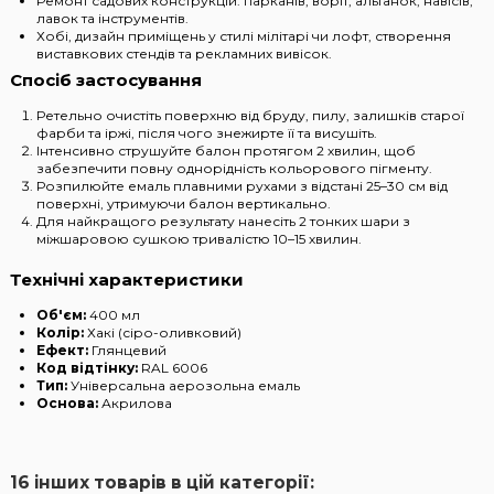
Ремонт садових конструкцій: парканів, воріт, альтанок, навісів,
лавок та інструментів.
Хобі, дизайн приміщень у стилі мілітарі чи лофт, створення
виставкових стендів та рекламних вивісок.
Спосіб застосування
Ретельно очистіть поверхню від бруду, пилу, залишків старої
фарби та іржі, після чого знежирте її та висушіть.
Інтенсивно струшуйте балон протягом 2 хвилин, щоб
забезпечити повну однорідність кольорового пігменту.
Розпилюйте емаль плавними рухами з відстані 25–30 см від
поверхні, утримуючи балон вертикально.
Для найкращого результату нанесіть 2 тонких шари з
міжшаровою сушкою тривалістю 10–15 хвилин.
Технічні характеристики
Об'єм:
400 мл
Колір:
Хакі (сіро-оливковий)
Ефект:
Глянцевий
Код відтінку:
RAL 6006
Тип:
Універсальна аерозольна емаль
Основа:
Акрилова
16 інших товарів в цій категорії: