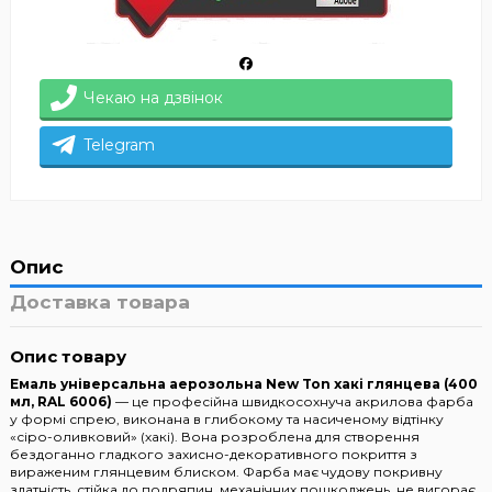
Чекаю на дзвінок
Telegram
Опис
Доставка товара
Опис товару
Емаль універсальна аерозольна New Ton хакі глянцева (400
мл, RAL 6006)
— це професійна швидкосохнуча акрилова фарба
у формі спрею, виконана в глибокому та насиченому відтінку
«сіро-оливковий» (хакі). Вона розроблена для створення
бездоганно гладкого захисно-декоративного покриття з
вираженим глянцевим блиском. Фарба має чудову покривну
здатність, стійка до подряпин, механічних пошкоджень, не вигорає