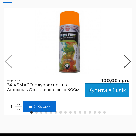
100,00 грн.
Аерозолі
24 ASMACO флуорисцентна
Аерозоль Оранжево-жовта 400мл
Купити в 1 клік
У Кошик