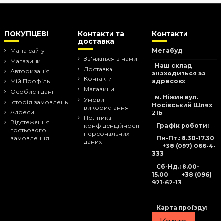
ПОКУПЦЕВІ
Контакти та
Контакти
доставка
Мапа сайту
Мегабуд
Зв'яжіться з нами
Магазини
Наш склад
Доставка
Авторизація
знаходиться за
Контакти
адресою:
Мій Профіль
Магазини
Особисті дані
м. Ніжин вул.
Умови
Історія замовлень
Носівський Шлях
використання
Адреси
21Б
Політика
Відстеження
Графік роботи:
конфіденційності
гостьового
персональних
Пн-Пт.: 8.30-17.30
замовлення
даних
+38 (097) 066-4-
333
Сб-Нд
.: 8.00-
15.00
+38 (096)
921-62-13
Карта проїзду: