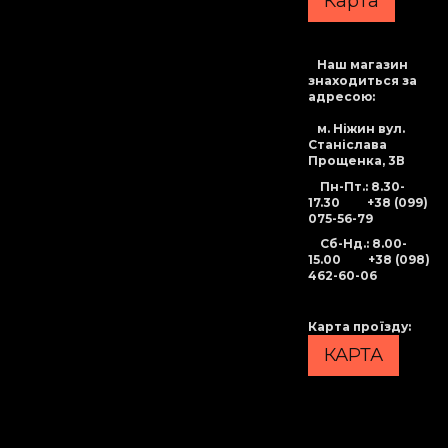
Карта
Наш магазин
знаходиться за
адресою:
м. Ніжин вул.
Станіслава
Прощенка, 3В
Пн-Пт.: 8.30-
17.30
+38 (099)
075-56-79
Сб-Нд
.: 8.00-
15.00
+38 (098)
462-60-06
Карта проїзду
:
КАРТА