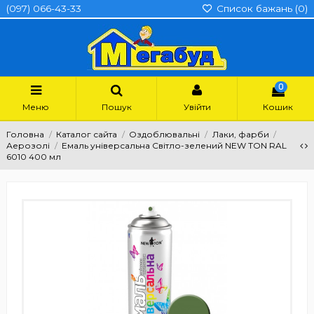
(097) 066-43-33
Список бажань (
0
)
0
Меню
Пошук
Увійти
Кошик
Головна
Каталог сайта
Оздоблювальні
Лаки, фарби
Аерозолі
Емаль універсальна Світло-зелений NEW TON RAL
6010 400 мл