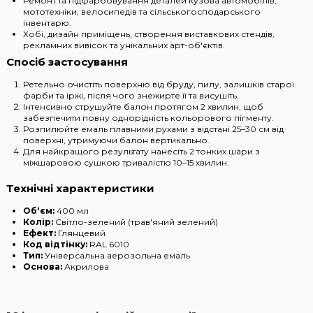
Ремонт та підфарбовування деталей кузова автомобілів,
мототехніки, велосипедів та сільськогосподарського
інвентарю.
Хобі, дизайн приміщень, створення виставкових стендів,
рекламних вивісок та унікальних арт-об'єктів.
Спосіб застосування
Ретельно очистіть поверхню від бруду, пилу, залишків старої
фарби та іржі, після чого знежирте її та висушіть.
Інтенсивно струшуйте балон протягом 2 хвилин, щоб
забезпечити повну однорідність кольорового пігменту.
Розпилюйте емаль плавними рухами з відстані 25–30 см від
поверхні, утримуючи балон вертикально.
Для найкращого результату нанесіть 2 тонких шари з
міжшаровою сушкою тривалістю 10–15 хвилин.
Технічні характеристики
Об'єм:
400 мл
Колір:
Світло-зелений (трав'яний зелений)
Ефект:
Глянцевий
Код відтінку:
RAL 6010
Тип:
Універсальна аерозольна емаль
Основа:
Акрилова