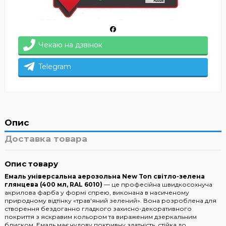
Чекаю на дзвінок
Telegram
Опис
Доставка товара
Опис товару
Емаль універсальна аерозольна New Ton світло-зелена
глянцева (400 мл, RAL 6010)
— це професійна швидкосохнуча
акрилова фарба у формі спрею, виконана в насиченому
природному відтінку «трав'яний зелений». Вона розроблена для
створення бездоганно гладкого захисно-декоративного
покриття з яскравим кольором та вираженим дзеркальним
блиском. Емаль має чудову покривну здатність, стійка до