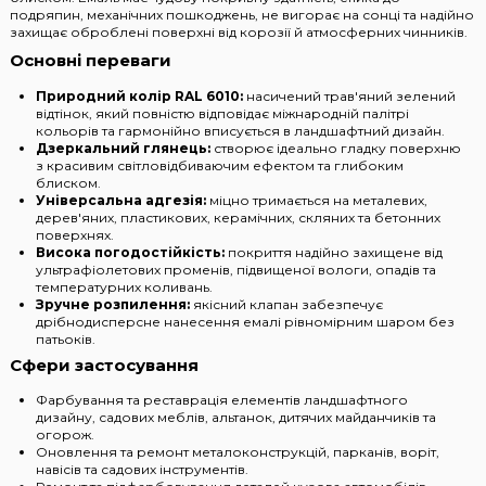
подряпин, механічних пошкоджень, не вигорає на сонці та надійно
захищає оброблені поверхні від корозії й атмосферних чинників.
Основні переваги
Природний колір RAL 6010:
насичений трав'яний зелений
відтінок, який повністю відповідає міжнародній палітрі
кольорів та гармонійно вписується в ландшафтний дизайн.
Дзеркальний глянець:
створює ідеально гладку поверхню
з красивим світловідбиваючим ефектом та глибоким
блиском.
Універсальна адгезія:
міцно тримається на металевих,
дерев'яних, пластикових, керамічних, скляних та бетонних
поверхнях.
Висока погодостійкість:
покриття надійно захищене від
ультрафіолетових променів, підвищеної вологи, опадів та
температурних коливань.
Зручне розпилення:
якісний клапан забезпечує
дрібнодисперсне нанесення емалі рівномірним шаром без
патьоків.
Сфери застосування
Фарбування та реставрація елементів ландшафтного
дизайну, садових меблів, альтанок, дитячих майданчиків та
огорож.
Оновлення та ремонт металоконструкцій, парканів, воріт,
навісів та садових інструментів.