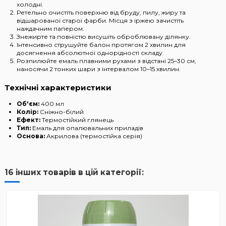
холодні.
Ретельно очистіть поверхню від бруду, пилу, жиру та
відшарованої старої фарби. Місця з іржею зачистіть
наждачним папером.
Знежирте та повністю висушіть оброблювану ділянку.
Інтенсивно струшуйте балон протягом 2 хвилин для
досягнення абсолютної однорідності складу.
Розпилюйте емаль плавними рухами з відстані 25–30 см,
наносячи 2 тонких шари з інтервалом 10–15 хвилин.
Технічні характеристики
Об'єм:
400 мл
Колір:
Сніжно-білий
Ефект:
Термостійкий глянець
Тип:
Емаль для опалювальних приладів
Основа:
Акрилова (термостійка серія)
16 інших товарів в цій категорії: