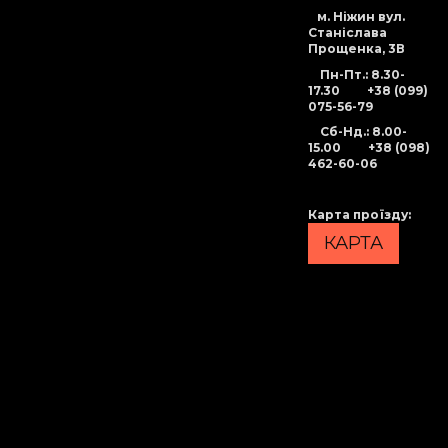
м. Ніжин вул.
Станіслава
Прощенка, 3В
Пн-Пт.: 8.30-
17.30
+38 (099)
075-56-79
Сб-Нд
.: 8.00-
15.00
+38 (098)
462-60-06
Карта проїзду
:
КАРТА