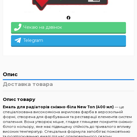
Чекаю на дзвінок
Telegram
Опис
Доставка товара
Опис товару
Емаль для радіаторів сніжно-біла New Ton (400 мл)
— це
спеціалізована високоякісна акрилова фарба в аерозольній
формі, створена для фарбування та реставрації елементів систем
опалення. Вона утворює міцне, гладке глянцеве покриття сніжно-
білого кольору, яке має підвищену стійкість до тривалого впливу
високих температур. Спеціальна формула запобігає пожовтінню
та розтріскуванню емалі під час опалювального сезону,