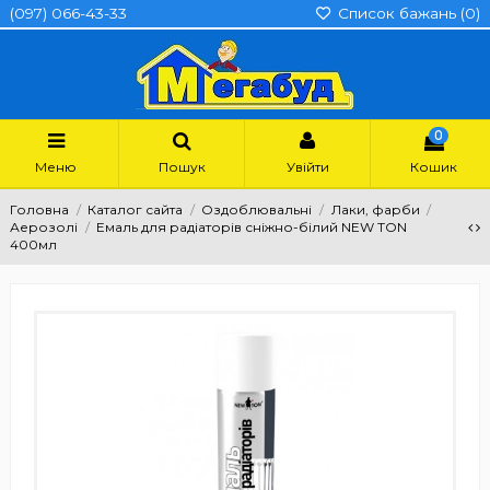
(097) 066-43-33
Список бажань (
0
)
0
Меню
Пошук
Увійти
Кошик
Головна
Каталог сайта
Оздоблювальні
Лаки, фарби
Аерозолі
Емаль для радіаторів сніжно-білий NEW TON
400мл