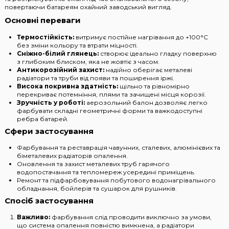
повертаючи батареям охайний заводський вигляд.
Основні переваги
Термостійкість:
витримує постійне нагрівання до +100°C
без зміни кольору та втрати міцності.
Сніжно-білий глянець:
створює ідеально гладку поверхню
з глибоким блиском, яка не жовтіє з часом.
Антикорозійний захист:
надійно оберігає металеві
радіатори та труби від появи та поширення іржі.
Висока покривна здатність:
щільно та рівномірно
перекриває потемніння, плями та зачищені місця корозії.
Зручність у роботі:
аерозольний балон дозволяє легко
фарбувати складні геометричні форми та важкодоступні
ребра батарей.
Сфери застосування
Фарбування та реставрація чавунних, сталевих, алюмінієвих та
біметалевих радіаторів опалення.
Оновлення та захист металевих труб гарячого
водопостачання та тепломереж усередині приміщень.
Ремонт та підфарбовування побутового водонагрівального
обладнання, бойлерів та сушарок для рушників.
Спосіб застосування
Важливо:
фарбування слід проводити виключно за умови,
що система опалення повністю вимкнена, а радіатори