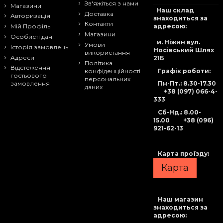
Зв'яжіться з нами
Магазини
Наш склад
Доставка
Авторизація
знаходиться за
Контакти
адресою:
Мій Профіль
Магазини
Особисті дані
м. Ніжин вул.
Умови
Історія замовлень
Носівський Шлях
використання
Адреси
21Б
Політика
Відстеження
Графік роботи:
конфіденційності
гостьового
персональних
Пн-Пт.: 8.30-17.30
замовлення
даних
+38 (097) 066-4-
333
Сб-Нд
.: 8.00-
15.00
+38 (096)
921-62-13
Карта проїзду:
Карта
Наш магазин
знаходиться за
адресою: